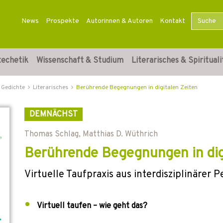
News
Prospekte
Autorinnen & Autoren
Kontakt
techetik
Wissenschaft & Studium
Literarisches & Spirituali
 Gedichte
Literarisches
Berührende Begegnungen in digitalen Zeiten
DEMNÄCHST
Thomas Schlag
,
Matthias D. Wüthrich
Berührende Begegnungen in dig
Virtuelle Taufpraxis aus interdisziplinärer 
Virtuell taufen – wie geht das?