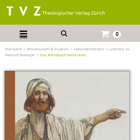
0
Startseite
Wissenschaft & Studium
Sekundärliteratur
Literatur zu
Heinrich Bullinger
Das Amosbuch heute lesen