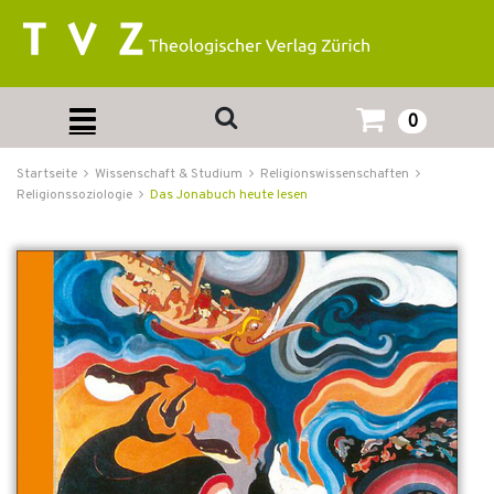
0
Startseite
Wissenschaft & Studium
Religionswissenschaften
Religionssoziologie
Das Jonabuch heute lesen