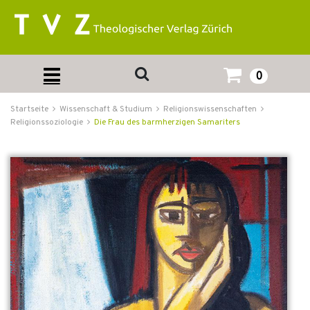
0
Startseite
Wissenschaft & Studium
Religionswissenschaften
Religionssoziologie
Die Frau des barmherzigen Samariters