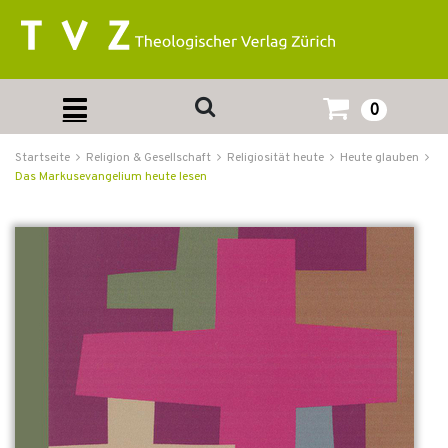
0
Startseite
Religion & Gesellschaft
Religiosität heute
Heute glauben
Das Markusevangelium heute lesen