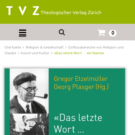
0
Startseite
Religion & Gesellschaft
Einflussbereiche von Religion und
Glaube
Kunst und Kultur
«Das letzte Wort … ein Name»