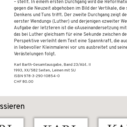
– stellt. In einem ersten Durchgang wird die Reformati
gegen die Neuzeit abgehoben im Bild der Vertikale, di
Denkens und Tuns trifft. Der zweite Durchgang zeigt 
«erster Wendung» (Luther) und derjenigen «zweiter Wend
Aufgabe der letzteren ist die «Auseinandersetzung mi
das bei Luther gleichsam für eine Sekunde zwischen de
Perspektive verleiht dem Text eine Spannkraft, die auc
in liebevoller Kleinmalerei vor uns ausbreitet und sei
Verästelungen folgt.
Karl Barth-Gesamtausgabe, Band 23/Abt. II
1993
,
XX/582
Seiten,
Leinen mit SU
ISBN
978-3-290-10854-0
CHF 80.00
ssieren