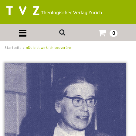
0
Startseite
«Du bist wirklich souverän»