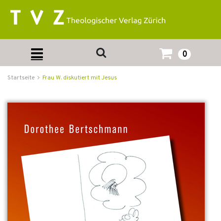
0
Startseite
Frau W. diskutiert mit Jesus