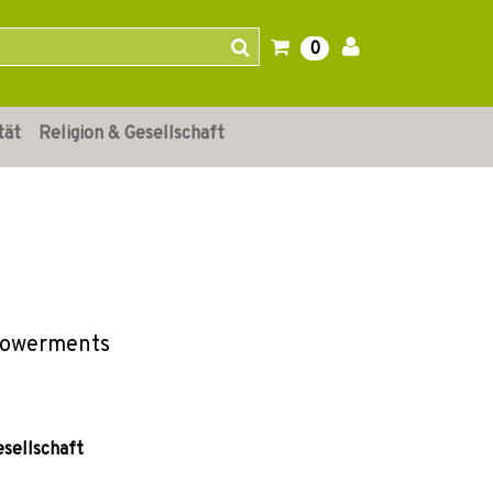
0
tät
Religion & Gesellschaft
mpowerments
esellschaft