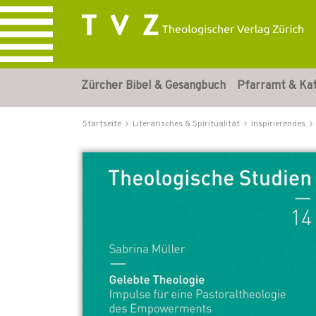
Zürcher Bibel & Gesangbuch
Pfarramt & Ka
Startseite
Literarisches & Spiritualität
Inspirierendes