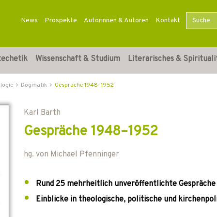
News
Prospekte
Autorinnen & Autoren
Kontakt
techetik
Wissenschaft & Studium
Literarisches & Spirituali
logie
Dogmatik
Gespräche 1948–1952
Karl Barth
Gespräche 1948–1952
hg. von
Michael Pfenninger
Rund 25 mehrheitlich unveröffentlichte Gespräche 
Einblicke in theologische, politische und kirchenpo