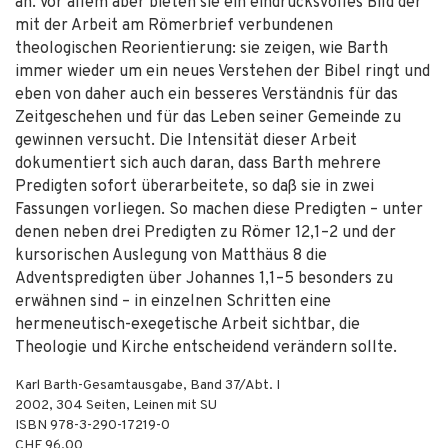
an. Vor allem aber bieten sie ein eindrucksvolles Bild der
mit der Arbeit am Römerbrief verbundenen
theologischen Reorientierung: sie zeigen, wie Barth
immer wieder um ein neues Verstehen der Bibel ringt und
eben von daher auch ein besseres Verständnis für das
Zeitgeschehen und für das Leben seiner Gemeinde zu
gewinnen versucht. Die Intensität dieser Arbeit
dokumentiert sich auch daran, dass Barth mehrere
Predigten sofort überarbeitete, so daß sie in zwei
Fassungen vorliegen. So machen diese Predigten – unter
denen neben drei Predigten zu Römer 12,1–2 und der
kursorischen Auslegung von Matthäus 8 die
Adventspredigten über Johannes 1,1–5 besonders zu
erwähnen sind – in einzelnen Schritten eine
hermeneutisch-exegetische Arbeit sichtbar, die
Theologie und Kirche entscheidend verändern sollte.
Karl Barth-Gesamtausgabe, Band 37/Abt. I
2002
,
304
Seiten,
Leinen mit SU
ISBN
978-3-290-17219-0
CHF 96.00