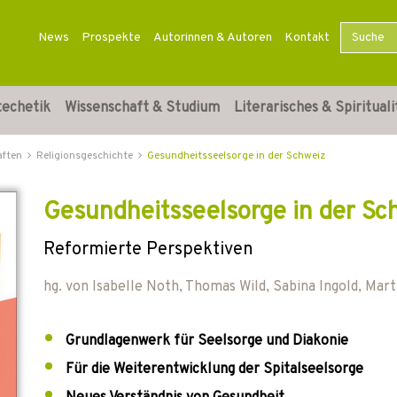
News
Prospekte
Autorinnen & Autoren
Kontakt
techetik
Wissenschaft & Studium
Literarisches & Spirituali
aften
Religionsgeschichte
Gesundheitsseelsorge in der Schweiz
Gesundheitsseelsorge in der Sc
Reformierte Perspektiven
hg. von
Isabelle Noth
,
Thomas Wild
,
Sabina Ingold
,
Mart
Grundlagenwerk für Seelsorge und Diakonie
Für die Weiterentwicklung der Spitalseelsorge