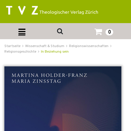
0
Startseite
Wissenschaft & Studium
Religionswissenschaften
Religionsgeschichte
In Beziehung sein