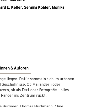
 Basel und Bern
ard E. Keller, Seraina Kobler, Monika
innen & Autoren
ange liegen. Dafür sammeln sich im urbanen
Geschehnisse. Ob Mailänderli oder
zern, ob als Text oder Fotografie – alles
 Ränder ins Zentrum rückt.
e Burgmer, Thomas Hürlimann, Aline