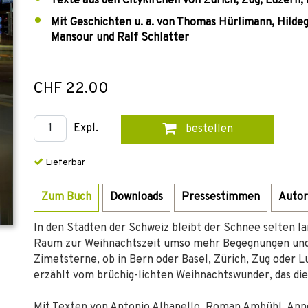
Texte aus den Citykirchen von Zürich, Zug, Luzern,
Mit Geschichten u. a. von Thomas Hürlimann, Hildeg
Mansour und Ralf Schlatter
CHF 22.00
Expl.
bestellen
Lieferbar
Zum Buch
Downloads
Pressestimmen
Autor
In den Städten der Schweiz bleibt der Schnee selten l
Raum zur Weihnachtszeit umso mehr Begegnungen und 
Zimetsterne, ob in Bern oder Basel, Zürich, Zug oder Lu
erzählt vom brüchig-lichten Weihnachtswunder, das die
Mit Texten von Antonio Albanello, Roman Ambühl, Ann