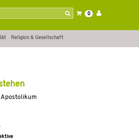
0
tät
Religion & Gesellschaft
stehen
m Apostolikum
e
ektive