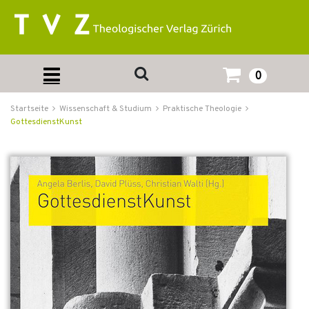
0
Startseite
Wissenschaft & Studium
Praktische Theologie
GottesdienstKunst