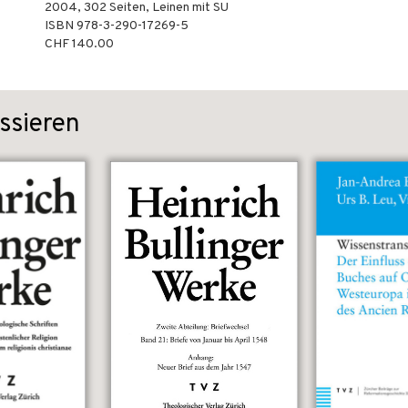
2004
,
302
Seiten,
Leinen mit SU
ISBN
978-3-290-17269-5
CHF 140.00
ssieren