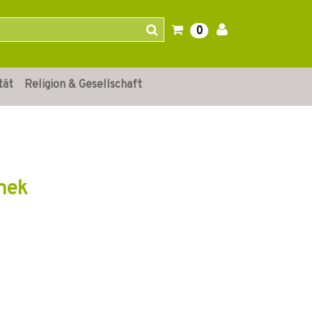
0
tät
Religion & Gesellschaft
thek