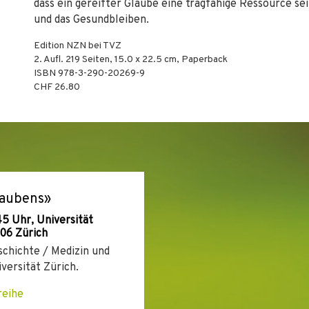
dass ein gereifter Glaube eine tragfähige Ressource sei
und das Gesundbleiben.
Edition NZN bei TVZ
2. Aufl.
219
Seiten, 15.0 x 22.5 cm,
Paperback
ISBN
978-3-290-20269-9
CHF 26.80
laubens»
5 Uhr, Universität
006 Zürich
chichte / Medizin und
versität Zürich.
reihe