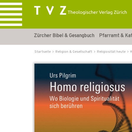
Zürcher Bibel & Gesangbuch
Pfarramt & Ka
Startseite
Religion & Gesellschaft
Religiosität heute
K