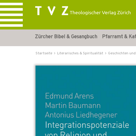
Zürcher Bibel & Gesangbuch
Pfarramt & Ka
Startseite
Literarisches & Spiritualität
Geschichten und