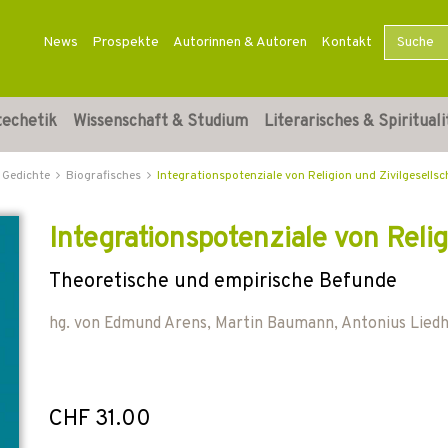
News
Prospekte
Autorinnen & Autoren
Kontakt
techetik
Wissenschaft & Studium
Literarisches & Spirituali
 Gedichte
Biografisches
Integrationspotenziale von Religion und Zivilgesellsc
Integrationspotenziale von Relig
Theoretische und empirische Befunde
hg. von
Edmund Arens
,
Martin Baumann
,
Antonius Lied
CHF 31.00