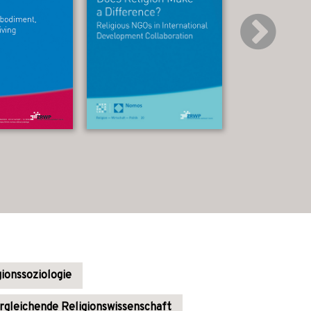
gionssoziologie
rgleichende Religionswissenschaft