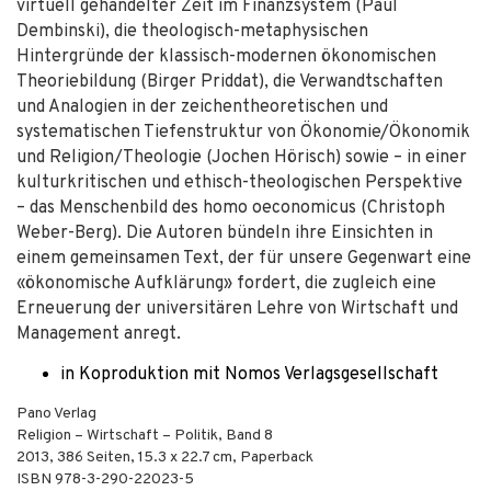
virtuell gehandelter Zeit im Finanzsystem (Paul
Dembinski), die theologisch-metaphysischen
Hintergründe der klassisch-modernen ökonomischen
Theoriebildung (Birger Priddat), die Verwandtschaften
und Analogien in der zeichentheoretischen und
systematischen Tiefenstruktur von Ökonomie/Ökonomik
und Religion/Theologie (Jochen Hörisch) sowie – in einer
kulturkritischen und ethisch-theologischen Perspektive
– das Menschenbild des homo oeconomicus (Christoph
Weber-Berg). Die Autoren bündeln ihre Einsichten in
einem gemeinsamen Text, der für unsere Gegenwart eine
«ökonomische Aufklärung» fordert, die zugleich eine
Erneuerung der universitären Lehre von Wirtschaft und
Management anregt.
in Koproduktion mit Nomos Verlagsgesellschaft
Pano Verlag
Religion – Wirtschaft – Politik, Band 8
2013
,
386
Seiten, 15.3 x 22.7 cm,
Paperback
ISBN
978-3-290-22023-5