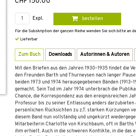
CHF 150.00
Expl.
bestellen
Für die Subskription der ganzen Reihe wenden Sie sich bitte an d
Lieferbar
Zum Buch
Downloads
Autorinnen & Autoren
Mit den Briefen aus den Jahren 1930–1935 findet die V
den Freunden Barth und Thurneysen nach langer Pause 
beiden 1973 und 1974 herausgegebenen Bänden (1913–19
gemacht. Sein Tod im Jahr 1974 unterbrach die Publikat
Chance, die Korrespondenz aus den ereignisreichen J
Professur bis zu seiner Entlassung anders darzubieten 
persönlichen Rücksichten zu z.T. starken Kürzungen ve
diesem Band nun vollständig und ungekürzt wiedergegebe
Mitarbeiterin Charlotte von Kirschbaum, oft in Barths
ihm erhielt. Auch in die schweren Konflikte, in die das 