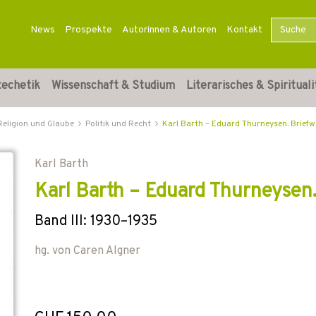
News
Prospekte
Autorinnen & Autoren
Kontakt
techetik
Wissenschaft & Studium
Literarisches & Spirituali
Religion und Glaube
Politik und Recht
Karl Barth – Eduard Thurneysen. Briefw
Karl Barth
Karl Barth – Eduard Thurneysen
Band III: 1930–1935
hg. von
Caren Algner