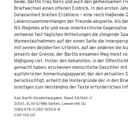
beide, Barths Frau Nelly und auch den gemeinsamen Fre
Briefwechsel einen offenen Einblick. In den ersten Jah
Gelassenheit breiten Erzählens – eine reich fließende Q
Lebenszusammenhängen der Freunde abspielte. Als dan
NS-Regimes alte und neue innerkirchliche Gegensätze 
zeitweise fast täglichen Mitteilungen die steigende S
Momentaufnahmen: auf der einen Seite die Innenperspe
mit seinen dezidierten Urteilen, auf der anderen die 
jenseits der Grenze, der Barths einsamen Weg meist vor
Mäßigung riet. Hinter den bekannten, in der Öffentlich
gemacht haben, erscheinen menschliche Gesichter mit
ausführlicher Anmerkungsapparat, der den aktuellen 
berücksichtigt, erhellt die Hintergründe der in den Br
sonstigen zum Verständnis der Texte erforderlichen In
Karl Barth-Gesamtausgabe, Band 34/Abt. V
2000
,
XLIV/4/986
Seiten,
Leinen mit SU
ISBN
978-3-290-16504-8
CHF 150.00