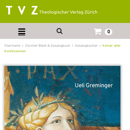
0
Startseite
Zürcher Bibel & Gesangbuch
Gesangbücher
Ketzer aller
Konfessionen