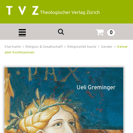
0
Startseite
Religion & Gesellschaft
Religiosität heute
Gender
Ketzer
aller Konfessionen