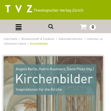
0
Startseite
Wissenschaft & Studium
Sekundärliteratur
Literatur zu
Johannes Calvin
Kirchenbilder