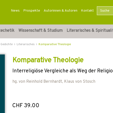
News
Prospekte
Autorinnen & Autoren
Kontakt
techetik
Wissenschaft & Studium
Literarisches & Spirituali
 Gedichte
Literarisches
Komparative Theologie
Komparative Theologie
Interreligiöse Vergleiche als Weg der Religi
hg. von
Reinhold Bernhardt
,
Klaus von Stosch
CHF 39.00