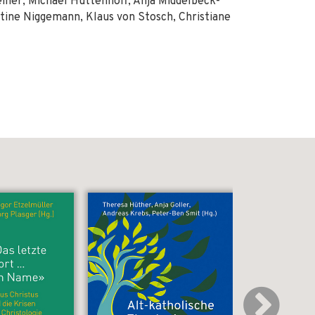
iner, Michael Hüttenhoff, Anja Middelbeck-
tine Niggemann, Klaus von Stosch, Christiane