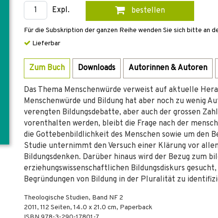
Expl.
bestellen
Für die Subskription der ganzen Reihe wenden Sie sich bitte an d
Lieferbar
Zum Buch
Downloads
Autorinnen & Autoren
Das Thema Menschenwürde verweist auf aktuelle Her
Menschenwürde und Bildung hat aber noch zu wenig Au
verengten Bildungsdebatte, aber auch der grossen Zah
vorenthalten werden, bleibt die Frage nach der mensch
die Gottebenbildlichkeit des Menschen sowie um den Be
Studie unternimmt den Versuch einer Klärung vor allem
Bildungsdenken. Darüber hinaus wird der Bezug zum bil
erziehungswissenschaftlichen Bildungsdiskurs gesucht,
Begründungen von Bildung in der Pluralität zu identifiz
Theologische Studien, Band NF 2
2011
,
112
Seiten, 14.0 x 21.0 cm,
Paperback
ISBN
978-3-290-17801-7