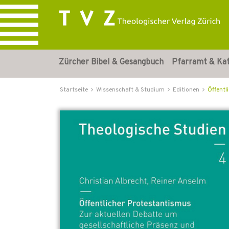
Zürcher Bibel & Gesangbuch
Pfarramt & Ka
Startseite
Wissenschaft & Studium
Editionen
Öffentl