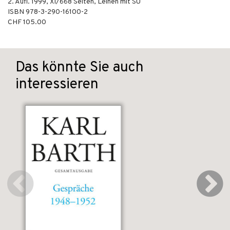
2. Aufl.
1999
,
XI/668
Seiten,
Leinen mit SU
ISBN
978-3-290-16100-2
CHF 105.00
Das könnte Sie auch
interessieren