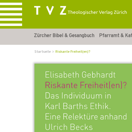
Zürcher Bibel & Gesangbuch
Pfarramt & Ka
Startseite
Riskante Freiheit(en)?