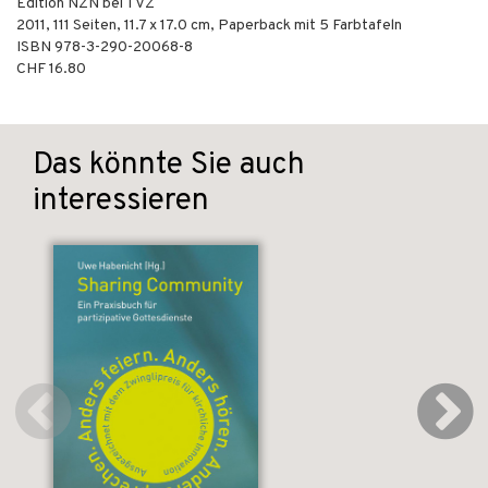
Edition NZN bei TVZ
2011
,
111
Seiten, 11.7 x 17.0 cm,
Paperback
mit 5 Farbtafeln
ISBN
978-3-290-20068-8
CHF 16.80
Das könnte Sie auch
interessieren