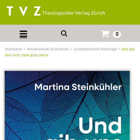
0
Startseite
Wissenschaft & Studium
Systematische Theologie
Und gib
uns noch zwei gute Jahre