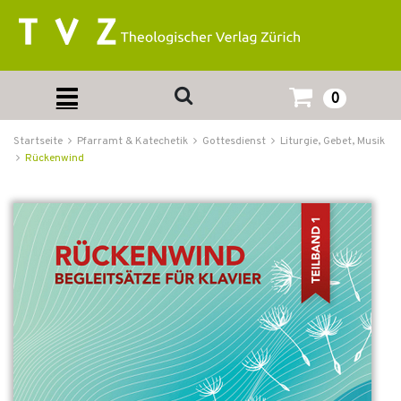
0
Startseite
Pfarramt & Katechetik
Gottesdienst
Liturgie, Gebet, Musik
Rückenwind