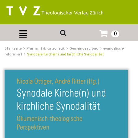
0
Startseite
Pfarramt & Katechetik
Gemeindeaufbau
evangelisch-
reformiert
Synodale Kirche(n) und kirchliche Synodalität