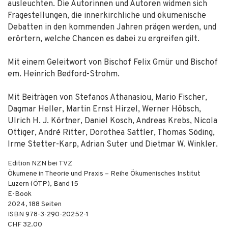
ausleuchten. Die Autorinnen und Autoren widmen sich
Fragestellungen, die innerkirchliche und ökumenische
Debatten in den kommenden Jahren prägen werden, und
erörtern, welche Chancen es dabei zu ergreifen gilt.
Mit einem Geleitwort von Bischof Felix Gmür und Bischof
em. Heinrich Bedford-Strohm.
Mit Beiträgen von Stefanos Athanasiou, Mario Fischer,
Dagmar Heller, Martin Ernst Hirzel, Werner Höbsch,
Ulrich H. J. Körtner, Daniel Kosch, Andreas Krebs, Nicola
Ottiger, André Ritter, Dorothea Sattler, Thomas Söding,
Irme Stetter-Karp, Adrian Suter und Dietmar W. Winkler.
Edition NZN bei TVZ
Ökumene in Theorie und Praxis – Reihe Ökumenisches Institut
Luzern (ÖTP), Band 15
E-Book
2024
,
188
Seiten
ISBN
978-3-290-20252-1
CHF 32.00