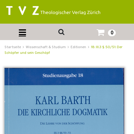
0
Startseite
Wissenschaft & Studium
Editionen
18: III.3 § 50/51: Der
Schöpfer und sein Geschöpf