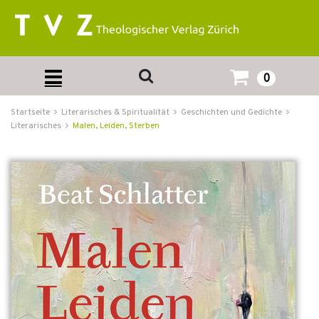
0
Startseite
Literarisches & Spiritualität
Geschichten und Gedichte
Literarisches
Malen, Leiden, Sterben