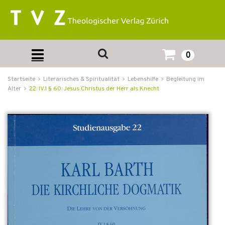
0
Startseite
Literarisches & Spiritualität
Lebenshilfe
Begleitung im
Alter
22: IV.1 § 60: Jesus Christus der Herr als Knecht