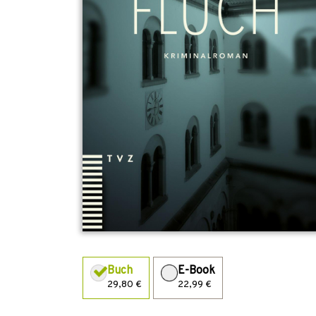
Buch
E-Book
29,80 €
22,99 €