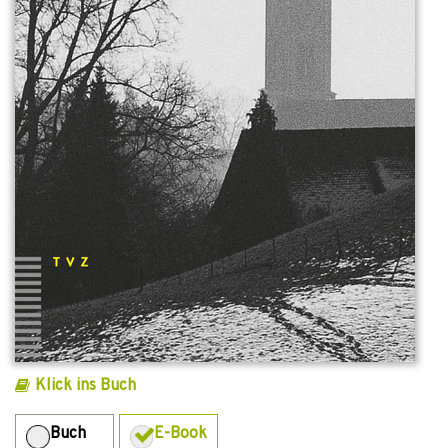
Klick ins Buch
Buch
E-Book