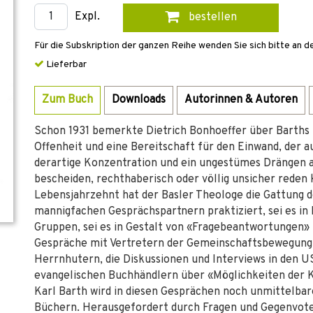
Expl.
bestellen
Für die Subskription der ganzen Reihe wenden Sie sich bitte an d
Lieferbar
Zum Buch
Downloads
Autorinnen & Autoren
Schon 1931 bemerkte Dietrich Bonhoeffer über Barths f
Offenheit und eine Bereitschaft für den Einwand, der au
derartige Konzentration und ein ungestümes Drängen au
bescheiden, rechthaberisch oder völlig unsicher reden
Lebensjahrzehnt hat der Basler Theologe die Gattung d
mannigfachen Gesprächspartnern praktiziert, sei es in
Gruppen, sei es in Gestalt von «Fragebeantwortungen» u
Gespräche mit Vertretern der Gemeinschaftsbewegung:
Herrnhutern, die Diskussionen und Interviews in den US
evangelischen Buchhändlern über «Möglichkeiten der Ki
Karl Barth wird in diesen Gesprächen noch unmittelbare
Büchern. Herausgefordert durch Fragen und Gegenvote