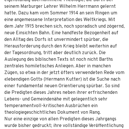
eigenständig übernommene Theologie, die Barth bei
seinem Marburger Lehrer Wilhelm Herrmann gelernt
hatte. Dazu kam vom Sommer 1914 an sein Ringen um
eine angemessene Interpretation des Weltkriegs. Mit
dem Jahr 1915 brechen sich, noch sporadisch und zögernd,
neue Einsichten Bahn. Eine handfeste Bezogenheit auf
den Alltag des Dorfs ist unvermindert spürbar, die
Herausforderung durch den Krieg bleibt weiterhin auf
der Tagesordnung, tritt aber deutlich zurück. Die
Auslegung des biblischen Texts ist noch nicht Barths
zentrales homiletisches Anliegen. Aber in manchen
Zügen, so etwa in der jetzt öfters verwendeten Rede vom
«lebendigen Gott» (Hermann Kutter) ist die Suche nach
einer fundamental neuen Orientierung spürbar. So sind
die Predigten dieses Jahres neben ihrer erfrischenden
Lebens- und Gemeindenähe mit gelegentlich sehr
temperamentvoll-kritischen Ausbrüchen ein
theologiegeschichtliches Dokument von Rang.
Nur eine einzige von allen Predigten dieses Jahrgangs
wurde bisher gedruckt; ihre vollständige Veröffentlichung