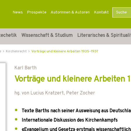
News
Prospekte
Autorinnen & Autoren
Kontakt
techetik
Wissenschaft & Studium
Literarisches & Spirituali
e
Kirchenrecht
Vorträge und kleinere Arbeiten 1935–1937
Karl Barth
Vorträge und kleinere Arbeiten
hg. von
Lucius Kratzert
,
Peter Zocher
Texte Barths nach seiner Ausweisung aus Deutschl
Internationale Diskussion des Kirchenkampfs
«Evangelium und Gesetz» erstmals wissenschaftlich