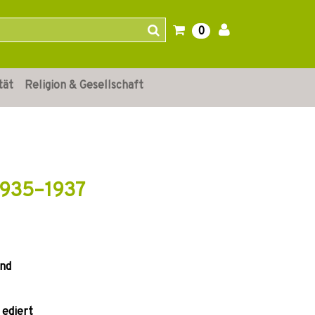
0
tät
Religion & Gesellschaft
 1935–1937
and
 ediert