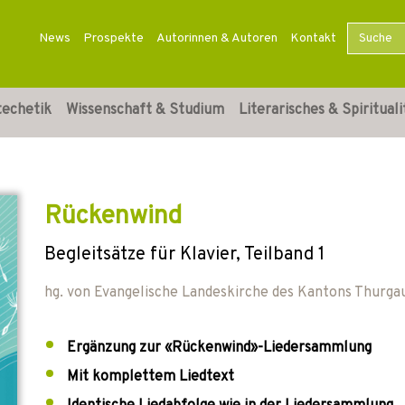
News
Prospekte
Autorinnen & Autoren
Kontakt
techetik
Wissenschaft & Studium
Literarisches & Spirituali
Rückenwind
Begleitsätze für Klavier, Teilband 1
hg. von
Evangelische Landeskirche des Kantons Thurga
Ergänzung zur «Rückenwind»-Liedersammlung
Mit komplettem Liedtext