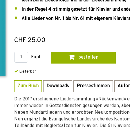
Identische Liedabfolge wie in der Liedersammlung
In der Regel 4-stimmig gesetzt für Klavier und an
Alle Lieder von Nr. 1 bis Nr. 61 mit eigenem Klaviers
CHF 25.00
Expl.
bestellen
Lieferbar
Zum Buch
Downloads
Pressestimmen
Autor
Die 2017 erschienene Liedersammlung «Rückenwind» en
immer wieder in Gottesdiensten gesungen werden, aber 
Neben Mundartliedern und erprobten Neukompositionen
Nun ergänzt die Evangelische Landeskirche des Kanton
Teilbände mit Begleitsätzen für Klavier. Die 61 Klavie