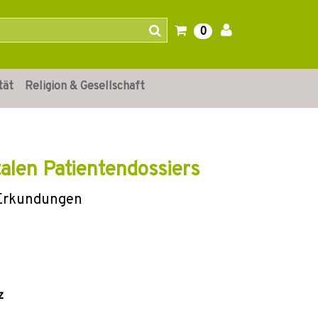
0
tät
Religion & Gesellschaft
alen Patientendossiers
 Erkundungen
z