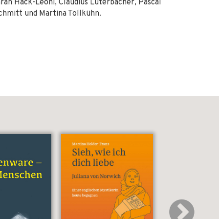
rah Hack-Leoni, Claudius Luterbacher, Pascal
chmitt und Martina Tollkühn.