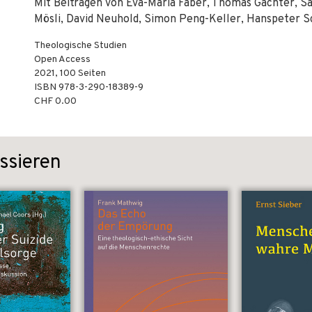
Mit Beiträgen von Eva-Maria Faber, Thomas Gächter, Sa
Mösli, David Neuhold, Simon Peng-Keller, Hanspeter S
Theologische Studien
Open Access
2021
,
100
Seiten
ISBN
978-3-290-18389-9
CHF 0.00
ssieren