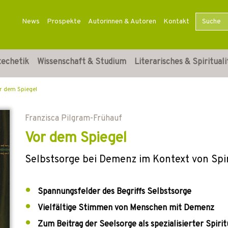
News
Prospekte
Autorinnen & Autoren
Kontakt
techetik
Wissenschaft & Studium
Literarisches & Spirituali
r dem Spiegel
Franzisca Pilgram-Frühauf
Vor dem Spiegel
Selbstsorge bei Demenz im Kontext von Spir
Spannungsfelder des Begriffs Selbstsorge
Vielfältige Stimmen von Menschen mit Demenz
Zum Beitrag der Seelsorge als spezialisierter Spirit