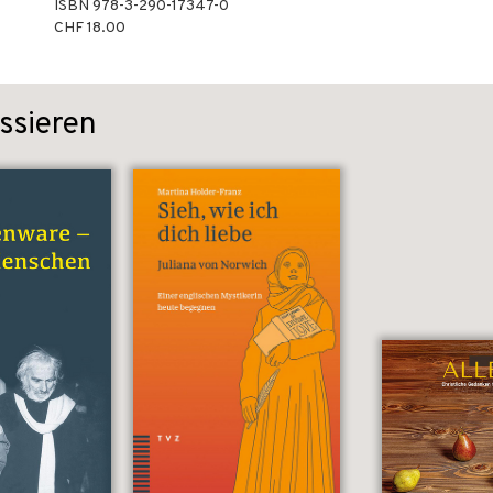
ISBN
978-3-290-17347-0
CHF 18.00
ssieren