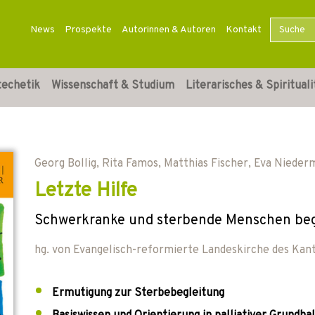
News
Prospekte
Autorinnen & Autoren
Kontakt
techetik
Wissenschaft & Studium
Literarisches & Spirituali
Georg Bollig
,
Rita Famos
,
Matthias Fischer
,
Eva Nieder
Letzte Hilfe
Schwerkranke und sterbende Menschen beg
hg. von
Evangelisch-reformierte Landeskirche des Kan
Ermutigung zur Sterbebegleitung