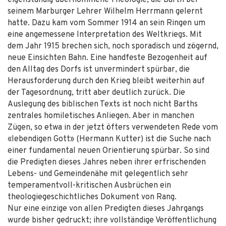
eigenständig übernommene Theologie, die Barth bei
seinem Marburger Lehrer Wilhelm Herrmann gelernt
hatte. Dazu kam vom Sommer 1914 an sein Ringen um
eine angemessene Interpretation des Weltkriegs. Mit
dem Jahr 1915 brechen sich, noch sporadisch und zögernd,
neue Einsichten Bahn. Eine handfeste Bezogenheit auf
den Alltag des Dorfs ist unvermindert spürbar, die
Herausforderung durch den Krieg bleibt weiterhin auf
der Tagesordnung, tritt aber deutlich zurück. Die
Auslegung des biblischen Texts ist noch nicht Barths
zentrales homiletisches Anliegen. Aber in manchen
Zügen, so etwa in der jetzt öfters verwendeten Rede vom
«lebendigen Gott» (Hermann Kutter) ist die Suche nach
einer fundamental neuen Orientierung spürbar. So sind
die Predigten dieses Jahres neben ihrer erfrischenden
Lebens- und Gemeindenähe mit gelegentlich sehr
temperamentvoll-kritischen Ausbrüchen ein
theologiegeschichtliches Dokument von Rang.
Nur eine einzige von allen Predigten dieses Jahrgangs
wurde bisher gedruckt; ihre vollständige Veröffentlichung