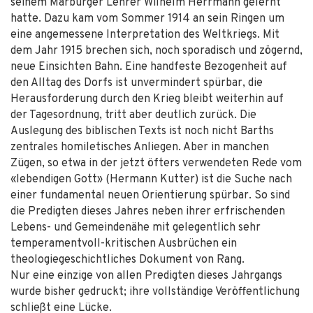
seinem Marburger Lehrer Wilhelm Herrmann gelernt
hatte. Dazu kam vom Sommer 1914 an sein Ringen um
eine angemessene Interpretation des Weltkriegs. Mit
dem Jahr 1915 brechen sich, noch sporadisch und zögernd,
neue Einsichten Bahn. Eine handfeste Bezogenheit auf
den Alltag des Dorfs ist unvermindert spürbar, die
Herausforderung durch den Krieg bleibt weiterhin auf
der Tagesordnung, tritt aber deutlich zurück. Die
Auslegung des biblischen Texts ist noch nicht Barths
zentrales homiletisches Anliegen. Aber in manchen
Zügen, so etwa in der jetzt öfters verwendeten Rede vom
«lebendigen Gott» (Hermann Kutter) ist die Suche nach
einer fundamental neuen Orientierung spürbar. So sind
die Predigten dieses Jahres neben ihrer erfrischenden
Lebens- und Gemeindenähe mit gelegentlich sehr
temperamentvoll-kritischen Ausbrüchen ein
theologiegeschichtliches Dokument von Rang.
Nur eine einzige von allen Predigten dieses Jahrgangs
wurde bisher gedruckt; ihre vollständige Veröffentlichung
schließt eine Lücke.