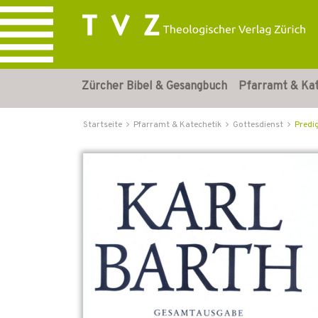
Zürcher Bibel & Gesangbuch
Pfarramt & Ka
Startseite
Pfarramt & Katechetik
Gottesdienst
Predi